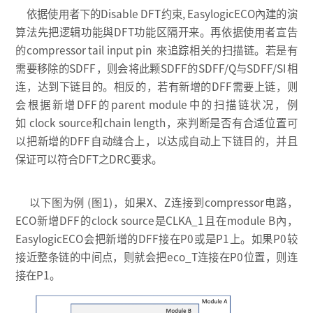
依据使用者下的Disable DFT约束, EasylogicECO內建的演
算法先把逻辑功能與DFT功能区隔开来。再依据使用者宣告
的compressor tail input pin 來追踪相关的扫描链。若是有
需要移除的SDFF，则会将此颗SDFF的SDFF/Q与SDFF/SI相
连，达到下链目的。相反的，若有新增的DFF需要上链，则
会根据新增DFF的parent module中的扫描链状况，例
如 clock source和chain length，來判断是否有合适位置可
以把新增的DFF自动缝合上，以达成自动上下链目的，并且
保证可以符合DFT之DRC要求。
以下图为例 (图1)，如果X、Z连接到compressor电路，
ECO新增DFF的clock source是CLKA_1且在module B內，
EasylogicECO会把新增的DFF接在P0或是P1上。如果P0较
接近整条链的中间点，则就会把eco_T连接在P0位置，则连
接在P1。